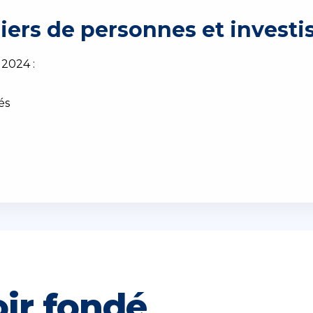
iers de personnes et investis
2024 :
e
és
ir fondé