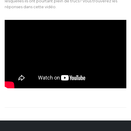
lesquelles ils ont pourtant plein de trucs? Vous trouverez les
AUX
réponses dans cette vidéo.
ENFANTS
?